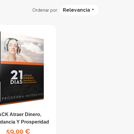

Relevancia
Ordenar por:
CK Atraer Dinero,
dancia Y Prosperidad
Precio
59,00 €