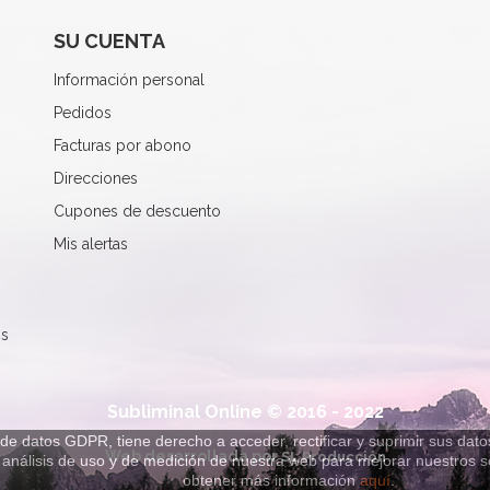
SU CUENTA
Información personal
Pedidos
Facturas por abono
Direcciones
Cupones de descuento
Mis alertas
os
Subliminal Online © 2016 - 2022
de datos GDPR, tiene derecho a acceder, rectificar y suprimir sus dato
Web desarrollada por
SL Producción
ar análisis de uso y de medición de nuestra web para mejorar nuestros
obtener más información
aquí
.