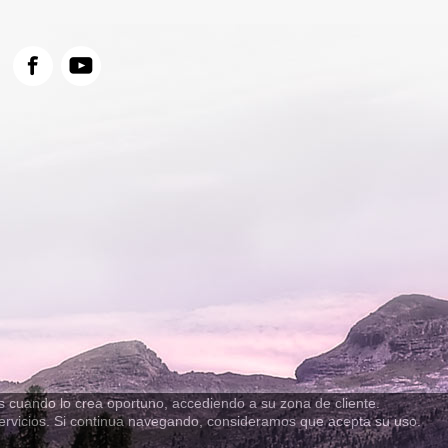
s cuando lo crea oportuno, accediendo a su zona de cliente.
 servicios. Si continua navegando, consideramos que acepta su uso.