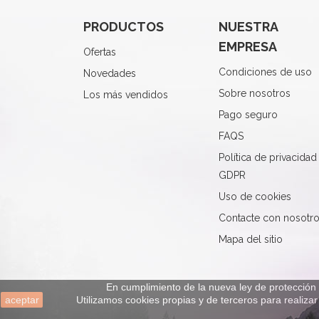
PRODUCTOS
NUESTRA
EMPRESA
Ofertas
Condiciones de uso
Novedades
Sobre nosotros
Los más vendidos
Pago seguro
FAQS
Política de privacidad
GDPR
Uso de cookies
Contacte con nosotr
Mapa del sitio
En cumplimiento de la nueva ley de protección 
aceptar
Utilizamos cookies propias y de terceros para realiz